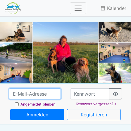
Kalender
date_range
Kennwort vergessen? >
Angemeldet bleiben
Anmelden
Registrieren